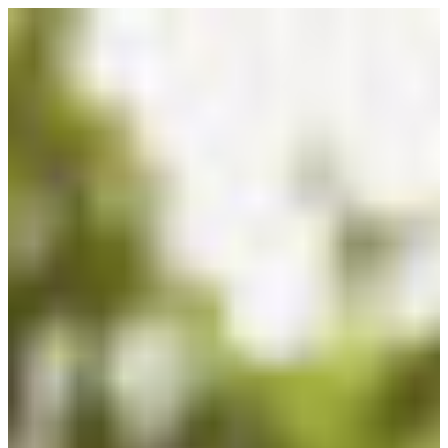
Přeskočit
na
obsah